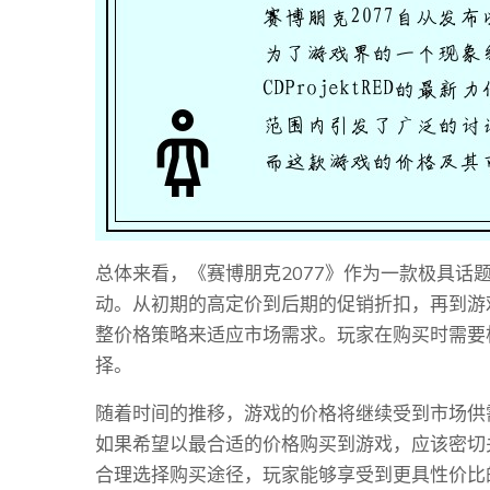
总体来看，《赛博朋克2077》作为一款极具话
动。从初期的高定价到后期的促销折扣，再到游戏内容
整价格策略来适应市场需求。玩家在购买时需要
择。
随着时间的推移，游戏的价格将继续受到市场供
如果希望以最合适的价格购买到游戏，应该密切
合理选择购买途径，玩家能够享受到更具性价比