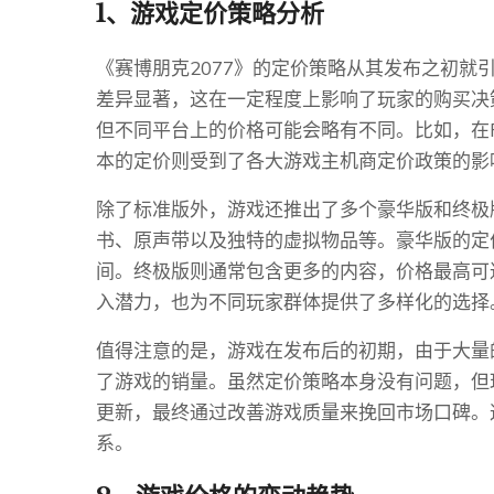
1、游戏定价策略分析
《赛博朋克2077》的定价策略从其发布之初就
差异显著，这在一定程度上影响了玩家的购买决
但不同平台上的价格可能会略有不同。比如，在P
本的定价则受到了各大游戏主机商定价政策的影
除了标准版外，游戏还推出了多个豪华版和终极
书、原声带以及独特的虚拟物品等。豪华版的定价
间。终极版则通常包含更多的内容，价格最高可
入潜力，也为不同玩家群体提供了多样化的选择
值得注意的是，游戏在发布后的初期，由于大量
了游戏的销量。虽然定价策略本身没有问题，但
更新，最终通过改善游戏质量来挽回市场口碑。
系。