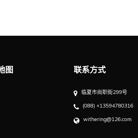
地图
联系方式
临夏市尚职街299号
(088) +13594780316
withering@126.com