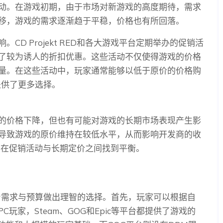
动。在游戏初期，由于市场对新游戏的高度期待，需求
移，游戏的需求逐渐趋于平稳，价格也有所回落。
D Projekt RED和各大游戏平台定期举办的促销活
了较为诱人的折扣优惠。这些活动不仅使得游戏的价格
量。在这些活动中，玩家通常能够以低于原价的价格购
提供了更多选择。
的价格下降，但也有可能对游戏的长期市场表现产生影
导致游戏的原价维持在较低水平，从而影响开发商的收
方面需要在促销活动与长期定价之间找到平衡。
身需求与预算做出理智的选择。首先，玩家可以根据自
玩家，Steam、GOG和Epic等平台都提供了游戏的