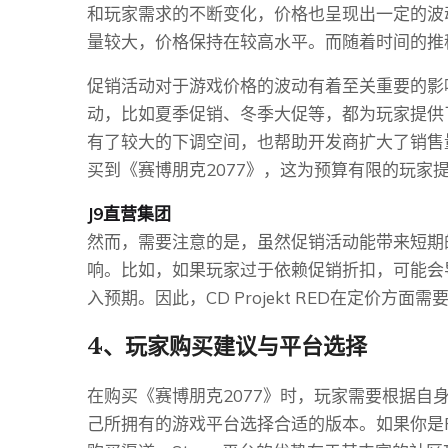
和玩家需求的不断变化，价格也呈现出一定的波
量较大，价格保持在较高水平。而随着时间的推
促销活动对于游戏价格的波动有着至关重要的影响。C
动，比如夏季促销、冬季大促等，都为玩家提供
有了较大的下调空间，也帮助开发商扩大了销售
买到《赛博朋克2077》，这为预算有限的玩家
J9直营集团
然而，需要注意的是，虽然促销活动能带来短期
响。比如，如果玩家过于依赖促销折扣，可能会
入预期。因此，CD Projekt RED在定价
4、玩家购买建议与平台选择
在购买《赛博朋克2077》时，玩家需要根据自
己所拥有的游戏平台选择合适的版本。如果你是PC