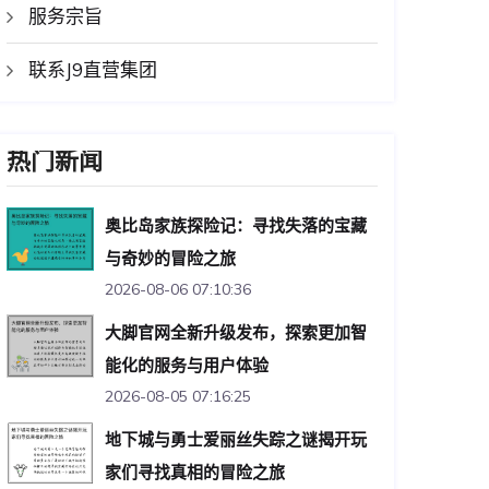
服务宗旨
联系J9直营集团
热门新闻
奥比岛家族探险记：寻找失落的宝藏
与奇妙的冒险之旅
2026-08-06 07:10:36
大脚官网全新升级发布，探索更加智
能化的服务与用户体验
2026-08-05 07:16:25
地下城与勇士爱丽丝失踪之谜揭开玩
家们寻找真相的冒险之旅