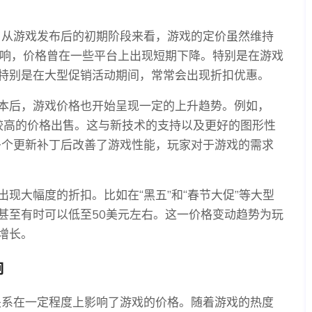
。从游戏发布后的初期阶段来看，游戏的定价虽然维持
影响，价格曾在一些平台上出现短期下降。特别是在游戏
特别是在大型促销活动期间，常常会出现折扣优惠。
本后，游戏价格也开始呈现一定的上升趋势。例如，
的版本通常会以较高的价格出售。这与新技术的支持以及更好的图形性
多个更新补丁后改善了游戏性能，玩家对于游戏的需求
现大幅度的折扣。比如在“黑五”和“春节大促”等大型
甚至有时可以低至50美元左右。这一价格变动趋势为玩
增长。
响
关系在一定程度上影响了游戏的价格。随着游戏的热度