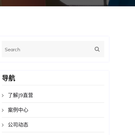
导航
了解J9直营
案例中心
公司动态