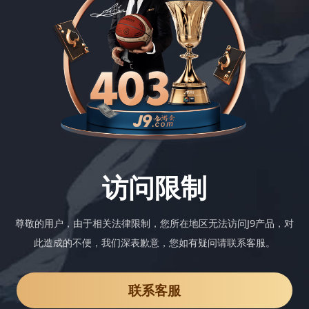
访问限制
尊敬的用户，由于相关法律限制，您所在地区无法访问J9产品，对
此造成的不便，我们深表歉意，您如有疑问请联系客服。
联系客服